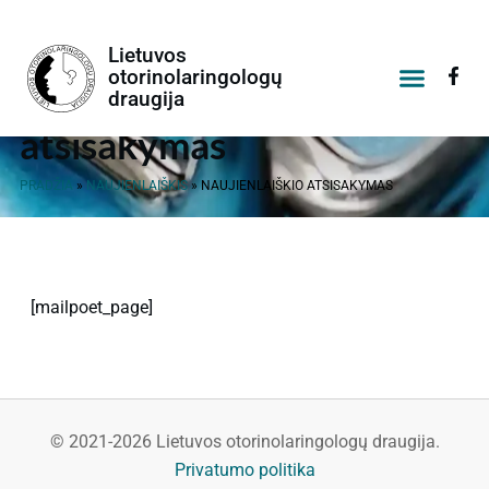
Lietuvos
Naujienlaiškio
otorinolaringologų
draugija
atsisakymas
Socialinis projektas
PRADŽIA
»
NAUJIENLAIŠKIS
»
NAUJIENLAIŠKIO ATSISAKYMAS
[mailpoet_page]
© 2021-2026 Lietuvos otorinolaringologų draugija.
Privatumo politika