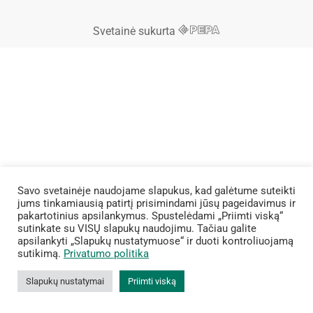
Svetainė sukurta
Savo svetainėje naudojame slapukus, kad galėtume suteikti
jums tinkamiausią patirtį prisimindami jūsų pageidavimus ir
pakartotinius apsilankymus. Spustelėdami „Priimti viską“
sutinkate su VISŲ slapukų naudojimu. Tačiau galite
apsilankyti „Slapukų nustatymuose“ ir duoti kontroliuojamą
sutikimą.
Privatumo politika
Slapukų nustatymai
Priimti viską