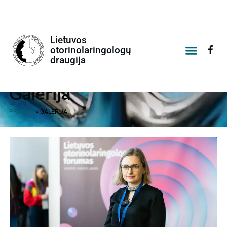
Lietuvos
otorinolaringologų
draugija
Galerija
PRADŽIA
»
GALERIJA