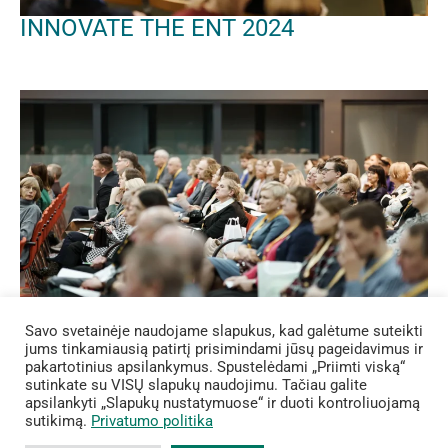
INNOVATE THE ENT 2024
Savo svetainėje naudojame slapukus, kad galėtume suteikti
jums tinkamiausią patirtį prisimindami jūsų pageidavimus ir
pakartotinius apsilankymus. Spustelėdami „Priimti viską“
Otorinolaringologijos ruduo 2023
sutinkate su VISŲ slapukų naudojimu. Tačiau galite
apsilankyti „Slapukų nustatymuose“ ir duoti kontroliuojamą
sutikimą.
Privatumo politika
© 2021-2026 Lietuvos otorinolaringologų draugija.