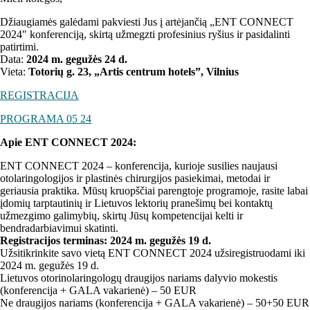
Džiaugiamės galėdami pakviesti Jus į artėjančią „ENT CONNECT
2024″ konferenciją, skirtą užmegzti profesinius ryšius ir pasidalinti
patirtimi.
Data:
2024 m. gegužės 24 d.
Vieta:
Totorių g. 23, „Artis centrum hotels”, Vilnius
REGISTRACIJA
PROGRAMA 05 24
Apie ENT CONNECT 2024:
ENT CONNECT 2024 – konferencija, kurioje susilies naujausi
otolaringologijos ir plastinės chirurgijos pasiekimai, metodai ir
geriausia praktika. Mūsų kruopščiai parengtoje programoje, rasite labai
įdomių tarptautinių ir Lietuvos lektorių pranešimų bei kontaktų
užmezgimo galimybių, skirtų Jūsų kompetencijai kelti ir
bendradarbiavimui skatinti.
Registracijos terminas: 2024 m. gegužės 19 d.
Užsitikrinkite savo vietą ENT CONNECT 2024 užsiregistruodami iki
2024 m. gegužės 19 d.
Lietuvos otorinolaringologų draugijos nariams dalyvio mokestis
(konferencija + GALA vakarienė) – 50 EUR
Ne draugijos nariams (konferencija + GALA vakarienė) – 50+50 EUR