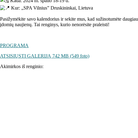
Kada: 2024 m. spalio 18-19 d.
Kur: „SPA Vilnius” Druskininkai, Lietuva
Pasižymėkite savo kalendorius ir sekite mus, kad sužinotumėte daugiau
įdomių naujienų. Tai renginys, kurio nenorėsite praleisti!
PROGRAMA
ATSISIŲSTI GALERIJĄ 742 MB (549 foto)
Akimirkos iš renginio: