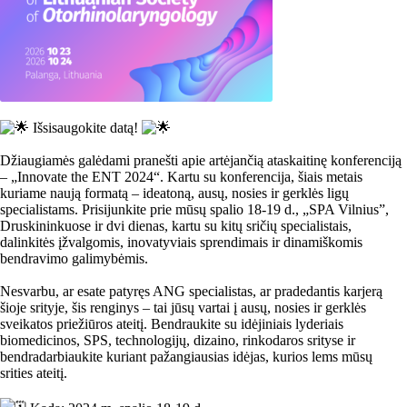
Išsisaugokite datą!
Džiaugiamės galėdami pranešti apie artėjančią ataskaitinę konferenciją
– „Innovate the ENT 2024“. Kartu su konferencija, šiais metais
kuriame naują formatą – ideatoną, ausų, nosies ir gerklės ligų
specialistams. Prisijunkite prie mūsų spalio 18-19 d., „SPA Vilnius”,
Druskininkuose ir dvi dienas, kartu su kitų sričių specialistais,
dalinkitės įžvalgomis, inovatyviais sprendimais ir dinamiškomis
bendravimo galimybėmis.
Nesvarbu, ar esate patyręs ANG specialistas, ar pradedantis karjerą
šioje srityje, šis renginys – tai jūsų vartai į ausų, nosies ir gerklės
sveikatos priežiūros ateitį. Bendraukite su idėjiniais lyderiais
biomedicinos, SPS, technologijų, dizaino, rinkodaros srityse ir
bendradarbiaukite kuriant pažangiausias idėjas, kurios lems mūsų
srities ateitį.